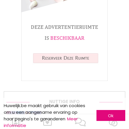
NUTTIGE INFO
Huwelijk.be maakt gebruik van cookies
om u een aangename ervaring op
Ok
meerskat krijgt certificate of excellence
haar pagina's te garanderen
Meer
van eventplanner
informatie