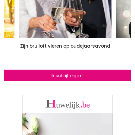
Zijn bruiloft vieren op oudejaarsavond
T
Ik schrijf mij in !