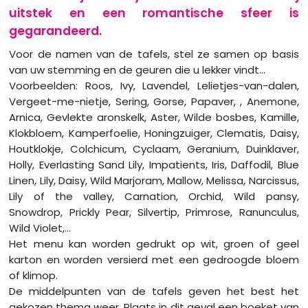
uitstek en een romantische sfeer is
gegarandeerd.
Voor de namen van de tafels, stel ze samen op basis
van uw stemming en de geuren die u lekker vindt...
Voorbeelden: Roos, Ivy, Lavendel, Lelietjes-van-dalen,
Vergeet-me-nietje, Sering, Gorse, Papaver, , Anemone,
Arnica, Gevlekte aronskelk, Aster, Wilde bosbes, Kamille,
Klokbloem, Kamperfoelie, Honingzuiger, Clematis, Daisy,
Houtklokje, Colchicum, Cyclaam, Geranium, Duinklaver,
Holly, Everlasting Sand Lily, Impatients, Iris, Daffodil, Blue
Linen, Lily, Daisy, Wild Marjoram, Mallow, Melissa, Narcissus,
Lily of the valley, Carnation, Orchid, Wild pansy,
Snowdrop, Prickly Pear, Silvertip, Primrose, Ranunculus,
Wild Violet,...
Het menu kan worden gedrukt op wit, groen of geel
karton en worden versierd met een gedroogde bloem
of klimop.
De middelpunten van de tafels geven het best het
gekozen thema weer. Plaats in dit geval een boeket van