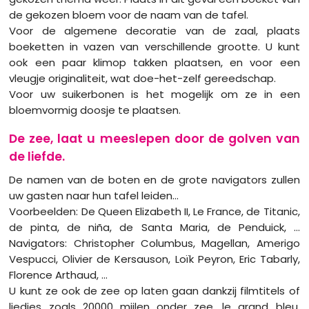
de gekozen bloem voor de naam van de tafel.
Voor de algemene decoratie van de zaal, plaats
boeketten in vazen van verschillende grootte. U kunt
ook een paar klimop takken plaatsen, en voor een
vleugje originaliteit, wat doe-het-zelf gereedschap.
Voor uw suikerbonen is het mogelijk om ze in een
bloemvormig doosje te plaatsen.
De zee, laat u meeslepen door de golven van
de liefde.
De namen van de boten en de grote navigators zullen
uw gasten naar hun tafel leiden...
Voorbeelden: De Queen Elizabeth II, Le France, de Titanic,
de pinta, de niña, de Santa Maria, de Penduick, ...
Navigators: Christopher Columbus, Magellan, Amerigo
Vespucci, Olivier de Kersauson, Loïk Peyron, Eric Tabarly,
Florence Arthaud, ...
U kunt ze ook de zee op laten gaan dankzij filmtitels of
liedjes zoals 20000 mijlen onder zee, le grand bleu,