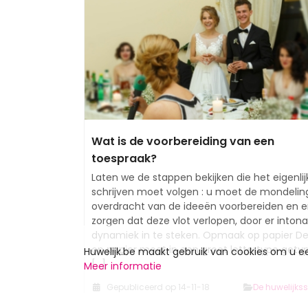
Wat is de voorbereiding van een
toespraak?
Laten we de stappen bekijken die het eigenlij
schrijven moet volgen : u moet de mondelin
overdracht van de ideeën voorbereiden en e
zorgen dat deze vlot verlopen, door er intona
dynamiek in te steken. Opmaak op papier De
op papier moet in een groot lettertype getyp
Huwelijk.be maakt gebruik van cookies om u 
[...]
Meer informatie
Gepubliceerd op 14-11-18
De huwelijks