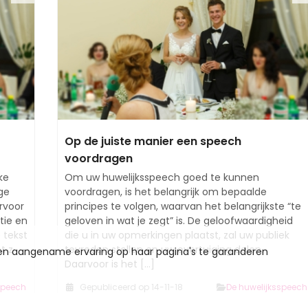
Op de juiste manier een speech
voordragen
ke
Om uw huwelijksspeech goed te kunnen
ge
voordragen, is het belangrijk om bepaalde
rvoor
principes te volgen, waarvan het belangrijkste “te
tie en
geloven in wat je zegt” is. De geloofwaardigheid
 tekst
die u in uw opmerkingen plaatst, zal uw publiek
t z
tevreden stellen en uw overtuiging delen.
een aangename ervaring op haar pagina's te garanderen
Daarvoor is het [...]
speech
Gepubliceerd op 14-11-18
De huwelijksspeech