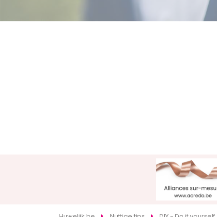
Huwelijk.be
Nuttige tips
DIY - Do it yourself