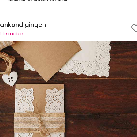
saankondigingen
lf te maken