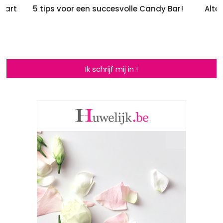
taart
5 tips voor een succesvolle Candy Bar!
Alte
Ik schrijf mij in !