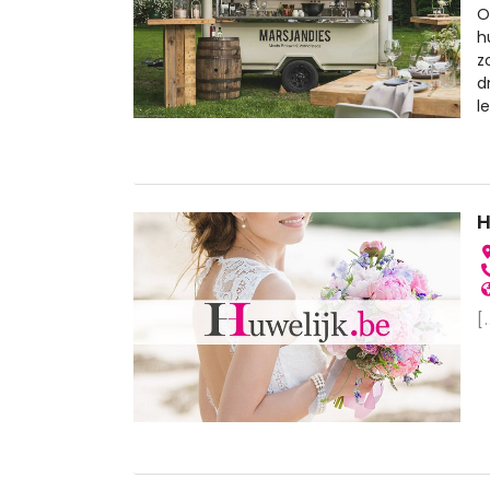
O
h
z
d
l
H
[.