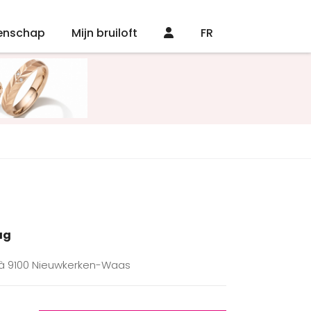
enschap
Mijn bruiloft
FR
ag
k à 9100 Nieuwkerken-Waas