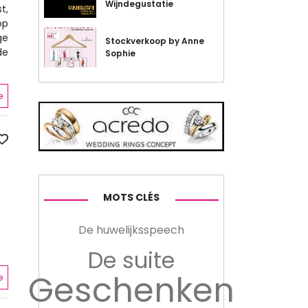
Wijndegustatie
t,
op
ge
Stockverkoop by Anne
de
Sophie
e
MOTS CLÉS
De huwelijksspeech
De suite
Geschenken
e