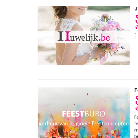
J
[.
F
F
f
m
b