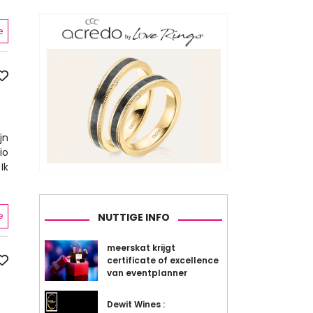
e
jn
io
Ik
e
NUTTIGE INFO
meerskat krijgt
certificate of excellence
van eventplanner
Dewit Wines :