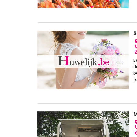
S
B
d
b
f
M