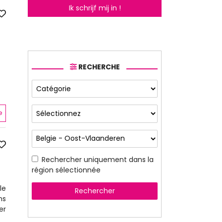
Ik schrijf mij in !
RECHERCHE
e
Rechercher uniquement dans la
région sélectionnée
le
Rechercher
hs
er