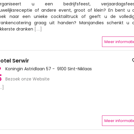
rganiseert u een bedrijfsfeest, verjaardagsfees
uwelijksreceptie of andere event, groot of klein? En bent u 
oek naar een unieke cocktailtruck of geeft u de volledi
rankencatering graag uit handen? Marsjandies schenkt u 
ekkerste dranken
[...]
Meer informati
otel Serwir
Koningin Astridlaan 57 - 9100 Sint-Niklaas
Bezoek onze Website
..]
Meer informati