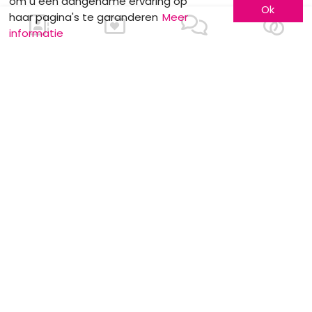
om u een aangename ervaring op
Ok
haar pagina's te garanderen
Meer
informatie
NUTTIGE INFO
meerskat krijgt certificate of excellence
van eventplanner
Dewit Wines : Wijndegustatie
Stockverkoop by Anne Sophie