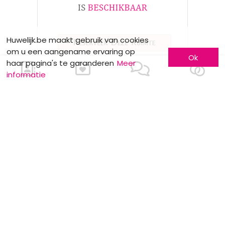
Huwelijk.be maakt gebruik van cookies
om u een aangename ervaring op
Ok
haar pagina's te garanderen
Meer
informatie
NUTTIGE INFO
meerskat krijgt certificate of excellence
van eventplanner
Dewit Wines : Wijndegustatie
Stockverkoop by Anne Sophie