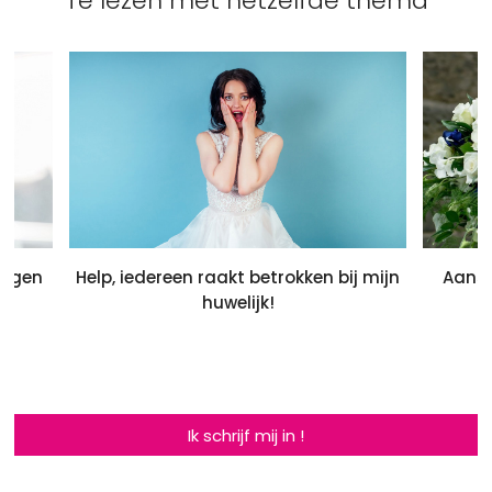
Te lezen met hetzelfde thema
 tegen
Help, iedereen raakt betrokken bij mijn
Aans
.
huwelijk!
Ik schrijf mij in !