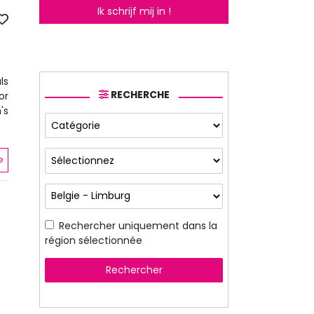
Ik schrijf mij in !
ls
RECHERCHE
or
's
e
Rechercher uniquement dans la
région sélectionnée
Rechercher