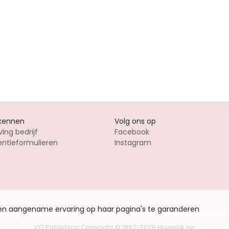
 kennen
Volg ons op
ving bedrijf
Facebook
entieformulieren
Instagram
een aangename ervaring op haar pagina's te garanderen
VO Publishing
Copyright © 1997-2026
Huwelijk.be