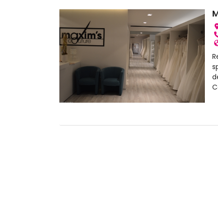
M
R
s
d
C