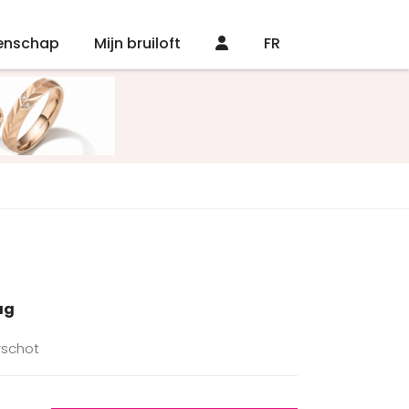
enschap
Mijn bruiloft
FR
ag
rschot