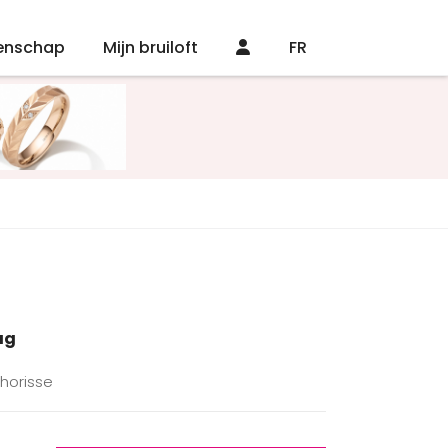
enschap
Mijn bruiloft
FR
ag
chorisse