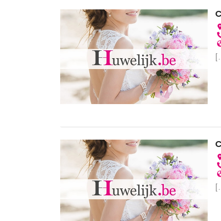
C
[.
C
[.