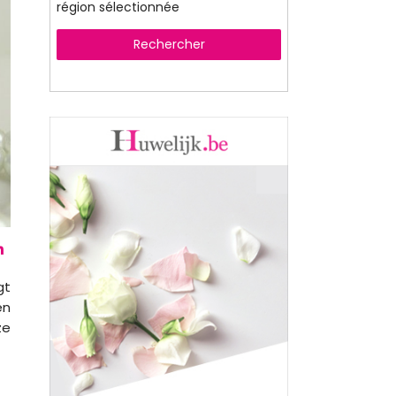
région sélectionnée
Rechercher
gt
en
ze