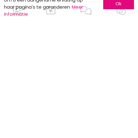
Ok
haar pagina's te garanderen
Meer
NUTTIGE INFO
informatie
meerskat krijgt certificate of excellence
van eventplanner
Dewit Wines : Wijndegustatie
Stockverkoop by Anne Sophie