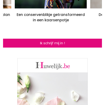
elplan
Een conservenblikje getransformeerd
Dec
in een kaarsenpotje
Ik schrijf mij in !