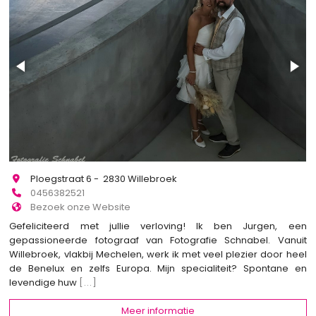
Ploegstraat 6 - 2830 Willebroek
0456382521
Bezoek onze Website
Gefeliciteerd met jullie verloving! Ik ben Jurgen, een
gepassioneerde fotograaf van Fotografie Schnabel. Vanuit
Willebroek, vlakbij Mechelen, werk ik met veel plezier door heel
de Benelux en zelfs Europa. Mijn specialiteit? Spontane en
levendige huw
[...]
Meer informatie