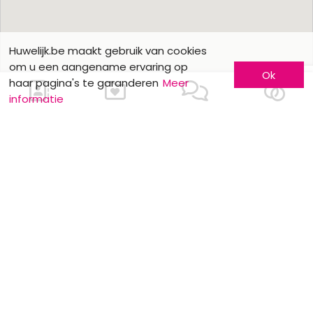
Huwelijk.be maakt gebruik van cookies
om u een aangename ervaring op
Ok
haar pagina's te garanderen
Meer
informatie
Ons contacteren
Meer informatie
Laat u kennen
Contacteer ons
Inschrijving bedrijf
Wie zijn wij ?
Advertentieformulieren
Jobs en stages
Partners
Wettelijke vermeldingen
Volg ons op
Onze overige sites