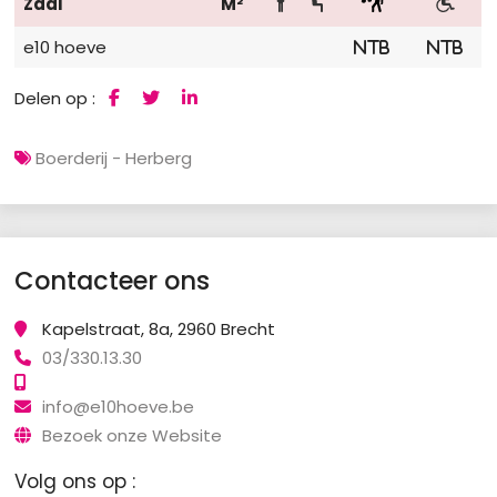
Zaal
M²
e10 hoeve
NTB
NTB
Delen op :
Boerderij - Herberg
Contacteer ons
Kapelstraat, 8a, 2960 Brecht
03/330.13.30
info@e10hoeve.be
Bezoek onze Website
Volg ons op :