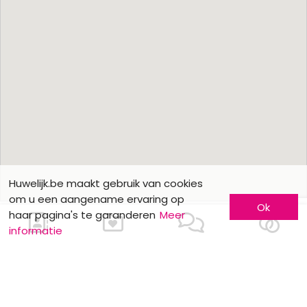
Huwelijk.be maakt gebruik van cookies
om u een aangename ervaring op
Ok
haar pagina's te garanderen
Meer
informatie
Ons contacteren
Meer informatie
Laat u kennen
Contacteer ons
Inschrijving bedrijf
Wie zijn wij ?
Advertentieformulieren
Jobs en stages