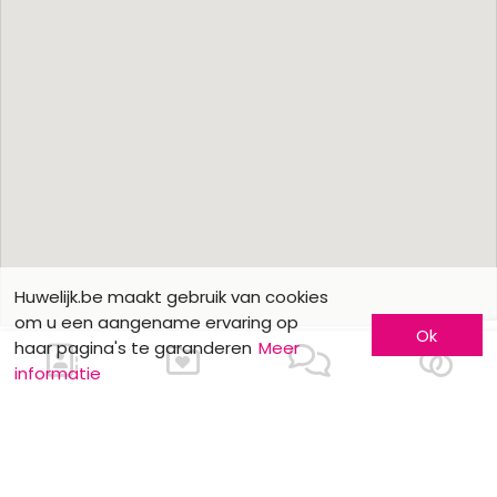
Huwelijk.be maakt gebruik van cookies
om u een aangename ervaring op
Ok
haar pagina's te garanderen
Meer
informatie
Ons contacteren
Meer informatie
Laat u kennen
Contacteer ons
Inschrijving bedrijf
Wie zijn wij ?
Advertentieformulieren
Jobs en stages