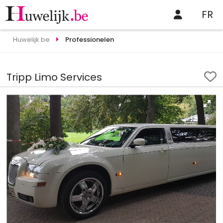
FR
Huwelijk.be
Professionelen
Tripp Limo Services