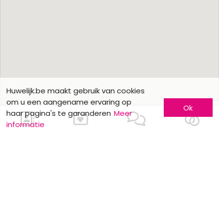
Huwelijk.be maakt gebruik van cookies
om u een aangename ervaring op
Ok
haar pagina's te garanderen
Meer
informatie
Ons contacteren
Meer informatie
Laat u kennen
Contacteer ons
Inschrijving bedrijf