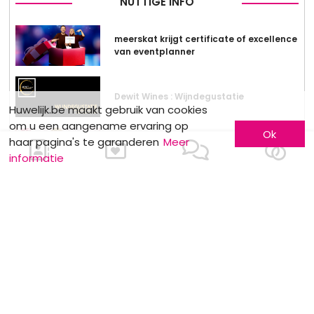
NUTTIGE INFO
meerskat krijgt certificate of excellence
van eventplanner
Dewit Wines : Wijndegustatie
Huwelijk.be maakt gebruik van cookies
om u een aangename ervaring op
Ok
haar pagina's te garanderen
Meer
Stockverkoop by Anne Sophie
informatie
MOTS CLÉS