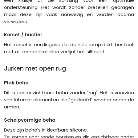
een kruisje bij de splitsing voor een optimale
ondersteuning. Het wordt zonder bretellen gedragen
maar deze zijn vaak aanwezig en worden daarna
verwijderd.
Korset / bustier
Het korset is een lingerie die de hele romp dekt, bestaat
met of zonder bretellen verfijnt het silhouet.
Jurken met open rug
Plak beha
Dit is een onzichtbare beha zonder "rug". Het is voorzien
van laterale elementen die "gekleefd" worden onder de
armen.
Schelpvormige beha
Deze zijn beha's in kleefbare silicone.
Ze zorgen voor ronde borsten en zijn onzichtbaar onder