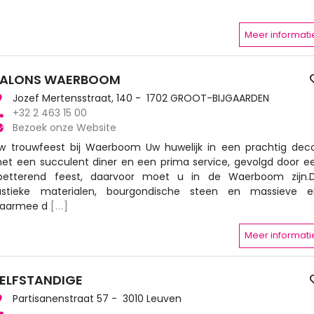
Meer informati
SALONS WAERBOOM
Jozef Mertensstraat, 140 - 1702 GROOT-BIJGAARDEN
+32 2 463 15 00
Bezoek onze Website
w trouwfeest bij Waerboom Uw huwelijk in een prachtig deco
et een succulent diner en een prima service, gevolgd door e
petterend feest, daarvoor moet u in de Waerboom zijn.
ustieke materialen, bourgondische steen en massieve ei
aarmee d
[...]
Meer informati
ELFSTANDIGE
Partisanenstraat 57 - 3010 Leuven