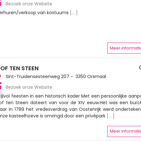
Bezoek onze Website
erhuren/verkoop van kostuums
[...]
Meer informati
OF TEN STEEN
Sint-Truidensesteenweg 207 - 3350 Orsmaal
Bezoek onze Website
tijlvol feesten in een historisch kader Met een persoonlijke aanp
of ten Steen dateert van voor de XIV eeuw.Het was een burc
aar in 1789 het vredesverdrag van Oostenrijk werd onderteken
nze kasteelhoeve is omringd door een privépark
[...]
Meer informati