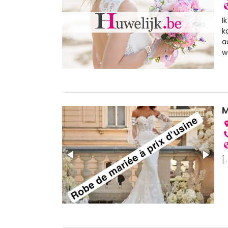
I
k
a
w
M
[.