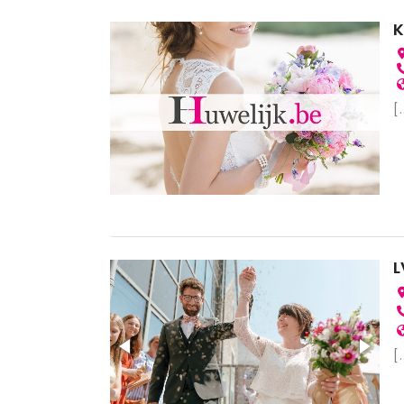
K
[.
L
[.