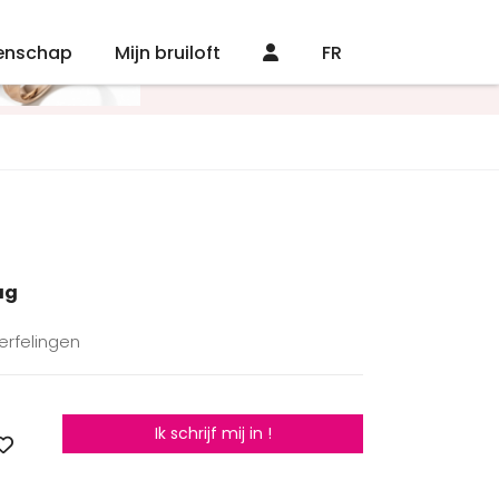
enschap
Mijn bruiloft
FR
ag
erfelingen
Ik schrijf mij in !