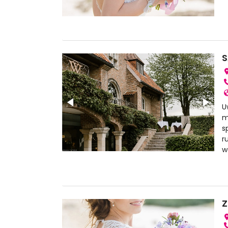
U
m
s
r
w
Z