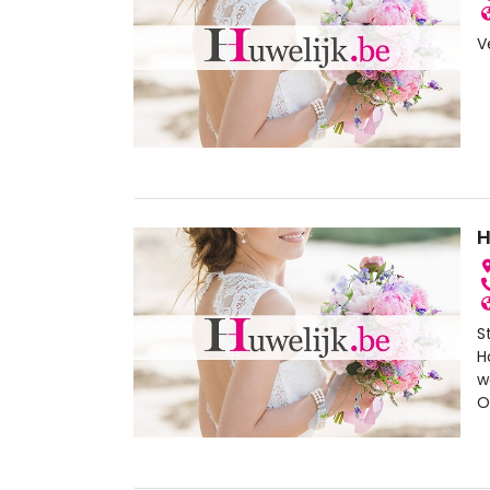
V
H
S
H
w
O