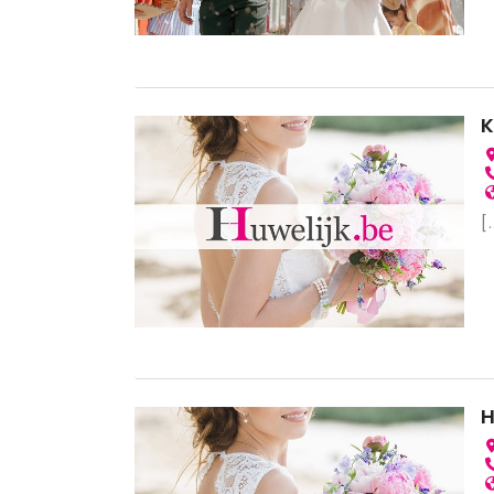
K
[.
H