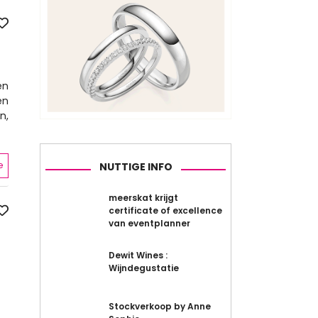
en
en
n,
e
NUTTIGE INFO
meerskat krijgt
certificate of excellence
van eventplanner
Dewit Wines :
Wijndegustatie
Stockverkoop by Anne