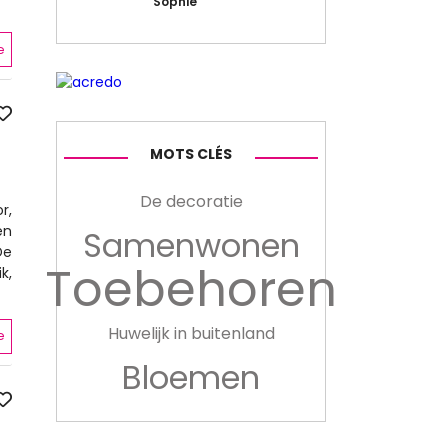
Sophie
e
MOTS CLÉS
De decoratie
r,
en
Samenwonen
De
Toebehoren
k,
Huwelijk in buitenland
e
Bloemen