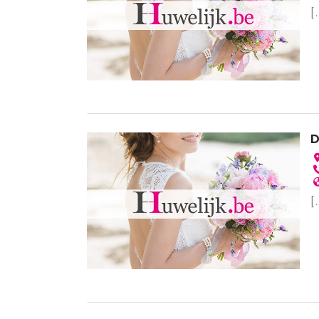
[.
D
[.