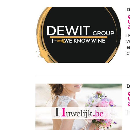
D
H
v
e
C
D
[.