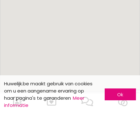
Huwelijk.be maakt gebruik van cookies
om u een aangename ervaring op
Ok
haar pagina's te garanderen
Meer
informatie
Ons contacteren
Meer informatie
Laat u kennen
Contacteer ons
Inschrijving bedrijf
Wie zijn wij ?
Advertentieformulieren
Jobs en stages