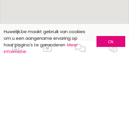
Huwelijk.be maakt gebruik van cookies
om u een aangename ervaring op
Ok
haar pagina's te garanderen
Meer
informatie
Ons contacteren
Meer informatie
Laat u kennen
Contacteer ons
Inschrijving bedrijf
Wie zijn wij ?
Advertentieformulieren
Jobs en stages
Partners
Wettelijke vermeldingen