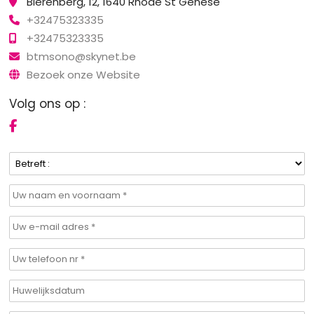
Bierenberg, 12, 1640 Rhode St Genèse
+32475323335
+32475323335
btmsono@skynet.be
Bezoek onze Website
Volg ons op :