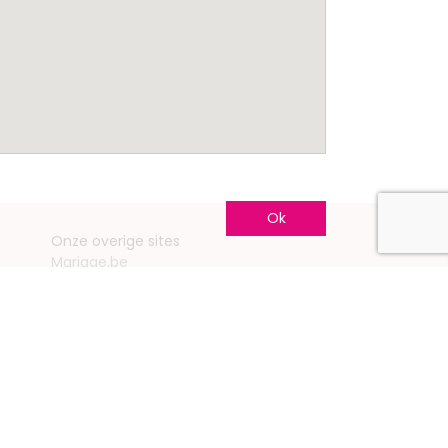
Ok
Onze overige sites
Mariage.be
Mariage.lu
Huwelijk.be
Conseils-Mariage.fr
Conseils-Mariage.ch
Consejos-Boda.es
CeremonyGuide.com