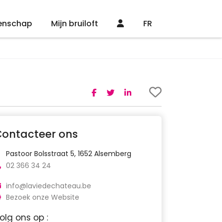
enschap
Mijn bruiloft
FR
Contacteer ons
Pastoor Bolsstraat 5, 1652 Alsemberg
02 366 34 24
info@laviedechateau.be
Bezoek onze Website
olg ons op :