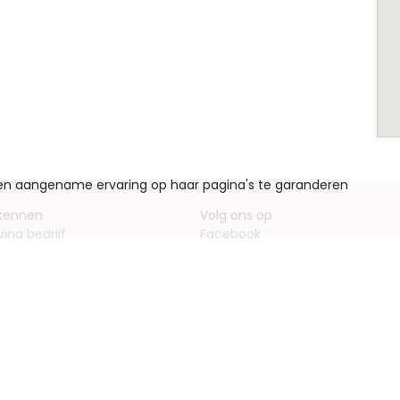
een aangename ervaring op haar pagina's te garanderen
 kennen
Volg ons op
ving bedrijf
Facebook
entieformulieren
Instagram