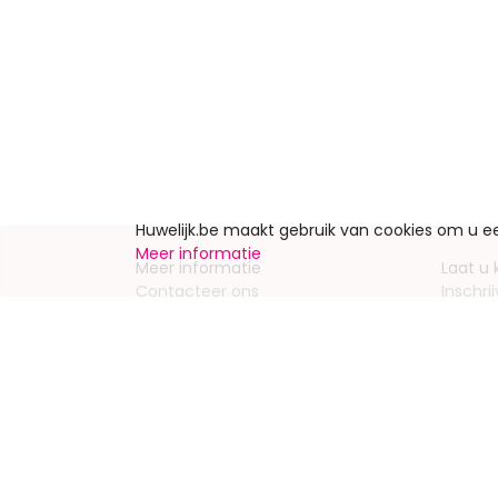
Huwelijk.be maakt gebruik van cookies om u 
Meer informatie
Meer informatie
Laat u
Contacteer ons
Inschrij
Wie zijn wij ?
Advert
Jobs en stages
Partners
Wettelijke vermeldingen