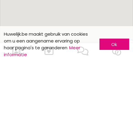
Huwelijk.be maakt gebruik van cookies
om u een aangename ervaring op
Ok
haar pagina's te garanderen
Meer
informatie
Ons contacteren
Meer informatie
Laat u kennen
Contacteer ons
Inschrijving bedrijf
Wie zijn wij ?
Advertentieformulieren
Jobs en stages
Partners
Wettelijke vermeldingen