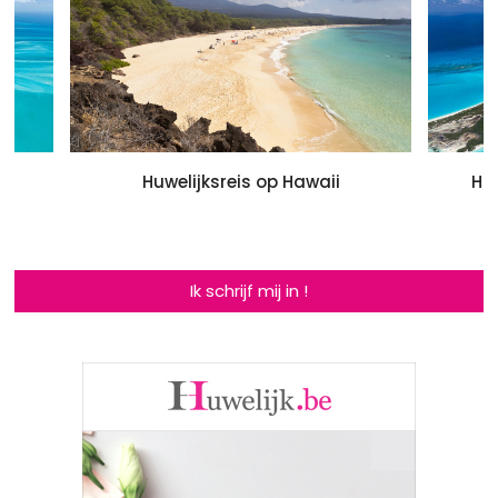
's
Huwelijksreis op Hawaii
Hu
Ik schrijf mij in !