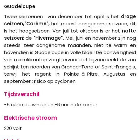
Guadeloupe
Twee seizoenen : van december tot april is het
droge
seizoen,"Carême",
het meest aangename seizoen, dit
is het hoogseizoen. Van juli tot oktober is er het
natte
seizoen
: de
"Hivernage".
Mei, juni en november zijn nog
steeds zeer aangename maanden, niet te warm en
bovendien is Guadeloupe in volle bloei! De aanwezigheid
van microklimaten zorgt ervoor dat bijvoorbeeld de zon
schijnt ten noorden van Grande-Terre of Saint-François,
terwijl het regent in Pointe-à-Pitre. Augustus en
september : risico op cyclonen.
Tijdsverschil
-5 uur in de winter en -6 uur in de zomer
Elektrische stroom
220 volt