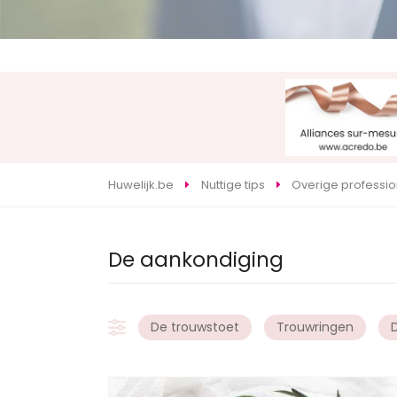
Huwelijk.be
Nuttige tips
Overige professi
De aankondiging
De trouwstoet
Trouwringen