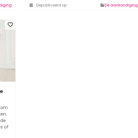
diging
Gepubliceerd op
De aankondiging
te
n om
gen.
 de
es of