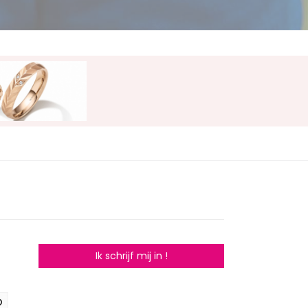
Ik schrijf mij in !