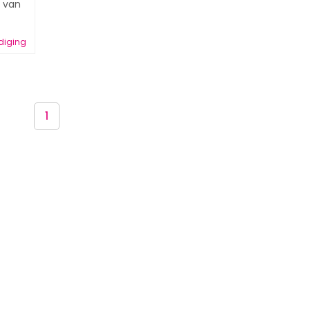
l van
diging
1