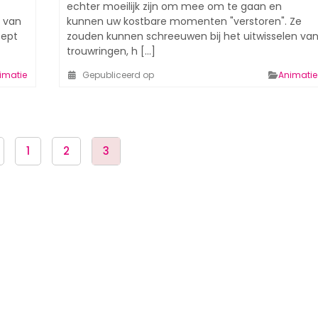
echter moeilijk zijn om mee om te gaan en
n van
kunnen uw kostbare momenten "verstoren". Ze
oept
zouden kunnen schreeuwen bij het uitwisselen va
trouwringen, h [...]
imatie
Gepubliceerd op
Animatie
1
2
3