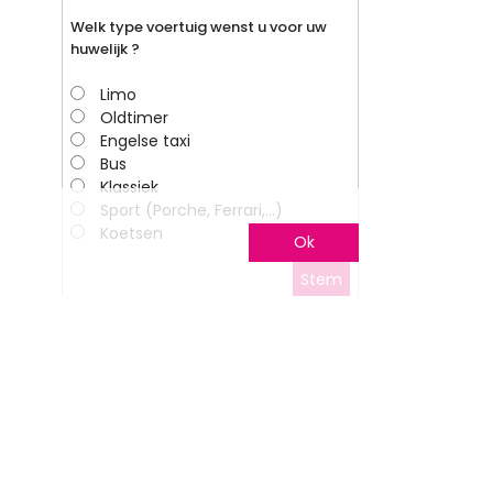
Welk type voertuig wenst u voor uw
huwelijk ?
Limo
Oldtimer
Engelse taxi
Bus
Klassiek
Sport (Porche, Ferrari,…)
Koetsen
Ok
Stem