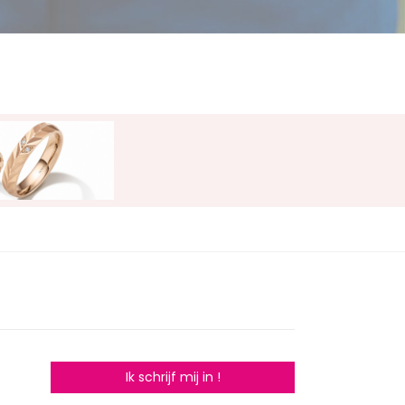
Ik schrijf mij in !