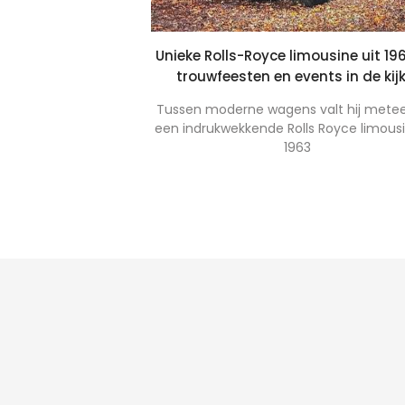
n de lockdown?
Unieke Rolls-Royce limousine uit 19
trouwfeesten en events in de kij
profiteren van de
bereidingen af te
Tussen moderne wagens valt hij metee
en?
een indrukwekkende Rolls Royce limousi
1963