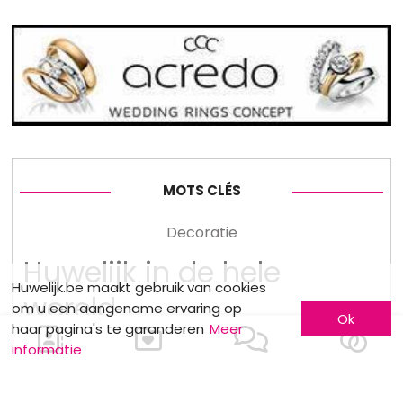
MOTS CLÉS
Decoratie
Huwelijk in de hele
Huwelijk.be maakt gebruik van cookies
wereld
om u een aangename ervaring op
Ok
Huwelijksideeën
haar pagina's te garanderen
Meer
informatie
Planning
Ceremoniemeester