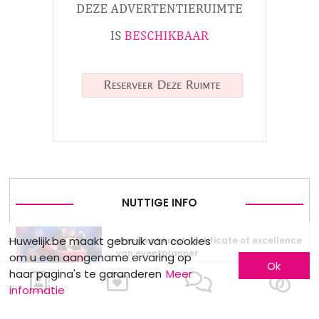
NUTTIGE INFO
Huwelijk.be maakt gebruik van cookies
meerskat krijgt certificate of excellence
van eventplanner
om u een aangename ervaring op
Ok
haar pagina's te garanderen
Meer
informatie
Dewit Wines : Wijndegustatie