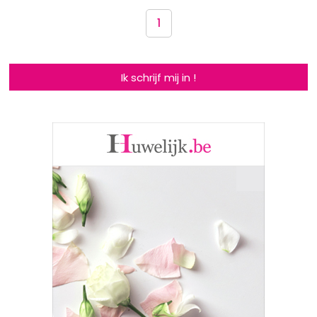
1
Ik schrijf mij in !