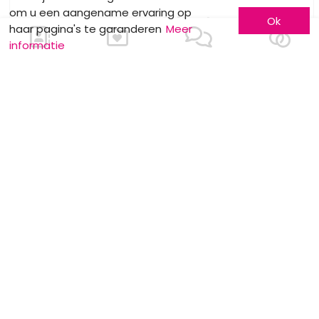
om u een aangename ervaring op
Citaten
Ok
Trouwringen
haar pagina's te garanderen
Meer
Weddingplanner
informatie
De 4 seizoenen
Pakken