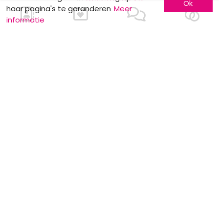
Ok
haar pagina's te garanderen
Meer
informatie
NUTTIGE INFO
meerskat krijgt certificate of excellence
van eventplanner
Dewit Wines : Wijndegustatie
Stockverkoop by Anne Sophie