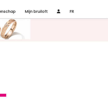
enschap
Mijn bruiloft
FR