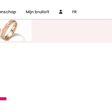
enschap
Mijn bruiloft
FR