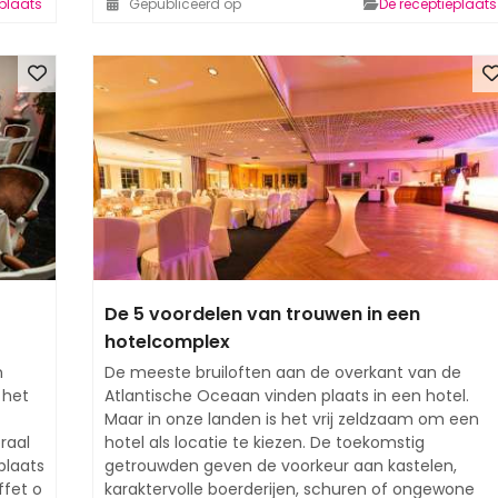
eplaats
Gepubliceerd op
De receptieplaats
De 5 voordelen van trouwen in een
hotelcomplex
n
De meeste bruiloften aan de overkant van de
 het
Atlantische Oceaan vinden plaats in een hotel.
Maar in onze landen is het vrij zeldzaam om een
praal
hotel als locatie te kiezen. De toekomstig
plaats
getrouwden geven de voorkeur aan kastelen,
ffet o
karaktervolle boerderijen, schuren of ongewone