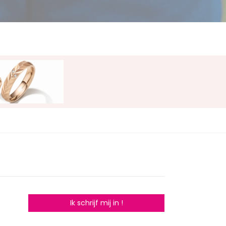
Ik schrijf mij in !