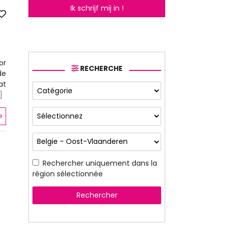
Ik schrijf mij in !
or
RECHERCHE
de
at
.]
e
Rechercher uniquement dans la
région sélectionnée
Rechercher