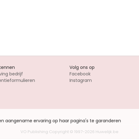
 kennen
Volg ons op
ving bedrijf
Facebook
entieformulieren
Instagram
een aangename ervaring op haar pagina's te garanderen
VO Publishing
Copyright © 1997-2026
Huwelijk.be