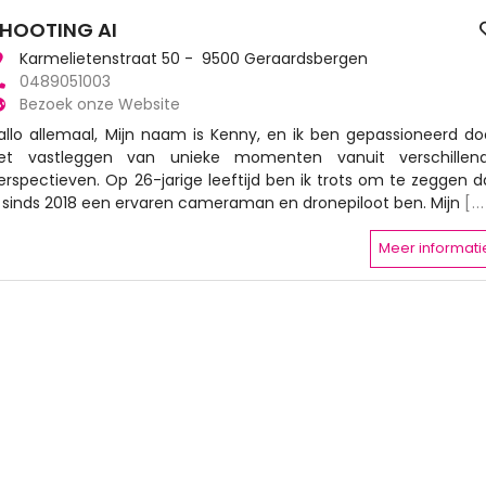
HOOTING AI
Karmelietenstraat 50 - 9500 Geraardsbergen
0489051003
Bezoek onze Website
allo allemaal, Mijn naam is Kenny, en ik ben gepassioneerd do
et vastleggen van unieke momenten vanuit verschillen
erspectieven. Op 26-jarige leeftijd ben ik trots om te zeggen d
k sinds 2018 een ervaren cameraman en dronepiloot ben. Mijn
[..
Meer informati