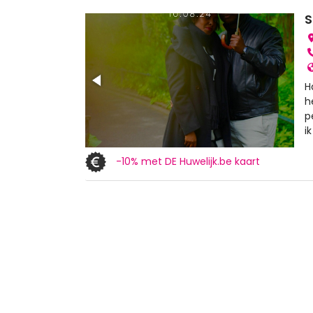
S
H
h
p
i
-10% met DE Huwelijk.be kaart