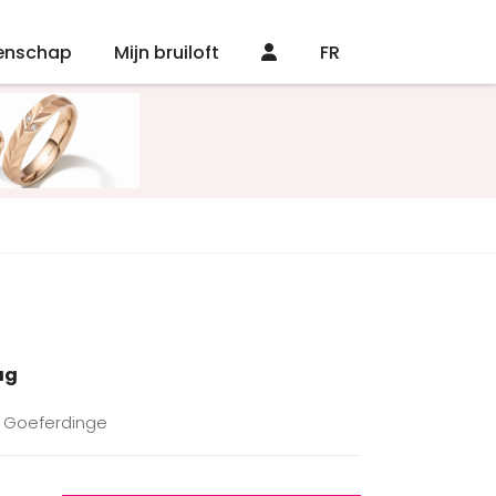
enschap
Mijn bruiloft
FR
ag
0 Goeferdinge