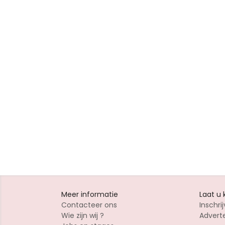
Meer informatie
Laat u
Contacteer ons
Inschrij
Wie zijn wij ?
Advert