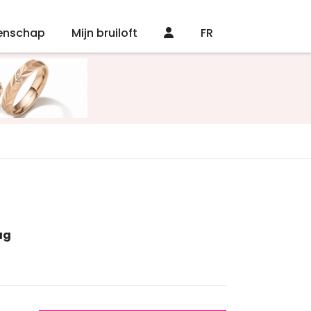
enschap
Mijn bruiloft
FR
ag