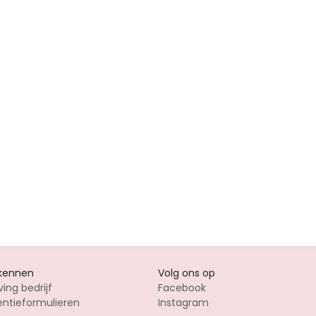
 kennen
Volg ons op
ving bedrijf
Facebook
entieformulieren
Instagram