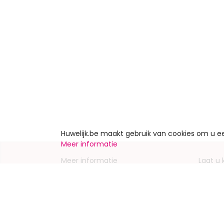
Huwelijk.be maakt gebruik van cookies om u 
Meer informatie
Meer informatie
Laat u
Contacteer ons
Inschrij
Wie zijn wij ?
Advert
Jobs en stages
Partners
Wettelijke vermeldingen