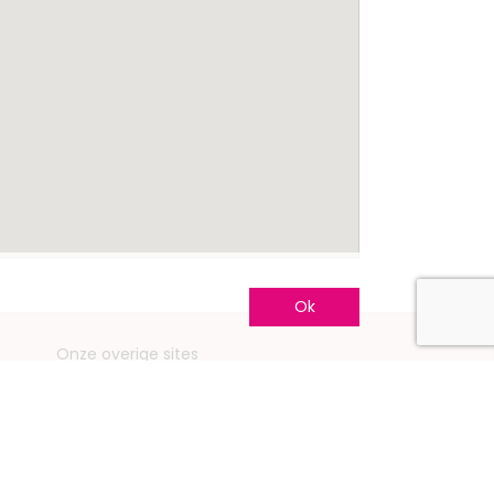
Ok
Onze overige sites
Mariage.be
Mariage.lu
Huwelijk.be
Conseils-Mariage.fr
Conseils-Mariage.ch
Consejos-Boda.es