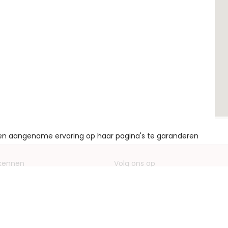
een aangename ervaring op haar pagina's te garanderen
 kennen
Volg ons op
ving bedrijf
Facebook
entieformulieren
Instagram