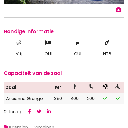
Handige informatie
P
Vrij
OUI
OUI
NTB
Capaciteit van de zaal
Zaal
M²
Ancienne Grange
350
400
200
Delen op :
Kastelen - Domeinen