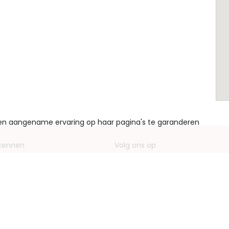
een aangename ervaring op haar pagina's te garanderen
 kennen
Volg ons op
ving bedrijf
Facebook
entieformulieren
Instagram