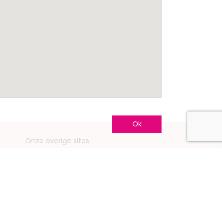
Ok
Onze overige sites
Mariage.be
Mariage.lu
Huwelijk.be
Conseils-Mariage.fr
Conseils-Mariage.ch
Consejos-Boda.es
CeremonyGuide.com