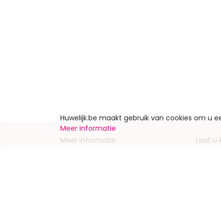
Huwelijk.be maakt gebruik van cookies om u 
Meer informatie
Meer informatie
Laat u
Contacteer ons
Inschrij
Wie zijn wij ?
Advert
Jobs en stages
Partners
Wettelijke vermeldingen