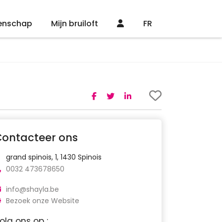
enschap
Mijn bruiloft
FR
Contacteer ons
grand spinois, 1, 1430 Spinois
0032 473678650
info@shayla.be
Bezoek onze Website
olg ons op :