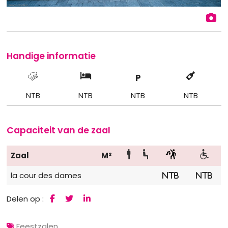
Handige informatie
P
NTB
NTB
NTB
NTB
Capaciteit van de zaal
Zaal
M²
la cour des dames
NTB
NTB
Delen op :
Feestzalen