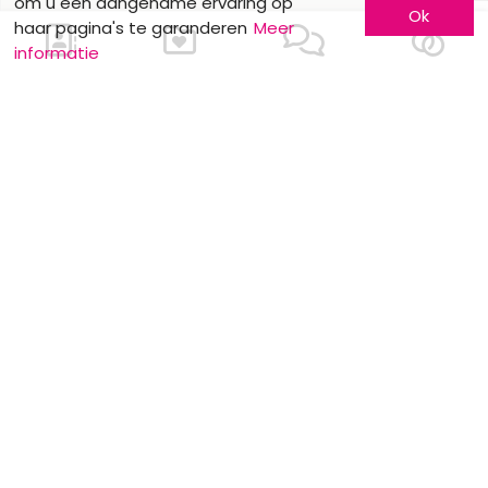
om u een aangename ervaring op
Ok
haar pagina's te garanderen
Meer
informatie
Ons contacteren
Meer informatie
Laat u kennen
Contacteer ons
Inschrijving bedrijf
Wie zijn wij ?
Advertentieformulieren
Jobs en stages
Partners
Wettelijke vermeldingen
Volg ons op
Onze overige sites
Facebook
Mariage.be
Instagram
Mariage.lu
Huwelijk.be
Conseils-Mariage.fr
Conseils-Mariage.ch
Consejos-Boda.es