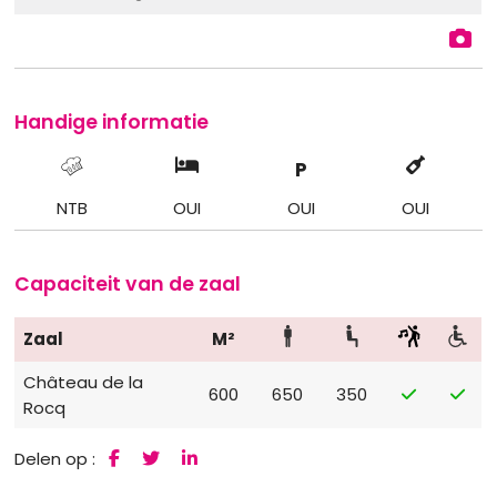
Handige informatie
P
NTB
OUI
OUI
OUI
Capaciteit van de zaal
Zaal
M²
Château de la
600
650
350
Rocq
Delen op :