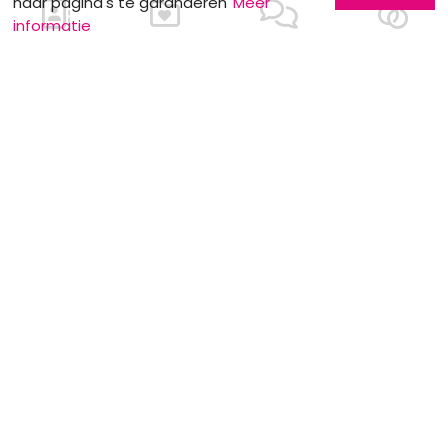
haar pagina's te garanderen
Meer
informatie
Ons contacteren
Meer informatie
Laat u kennen
Contacteer ons
Inschrijving bedrijf
Wie zijn wij ?
Advertentieformulieren
Jobs en stages
Partners
Wettelijke vermeldingen
Volg ons op
Onze overige sites
Facebook
Mariage.be
Instagram
Mariage.lu
Huwelijk.be
Conseils-Mariage.fr
Conseils-Mariage.ch
Consejos-Boda.es
CeremonyGuide.com