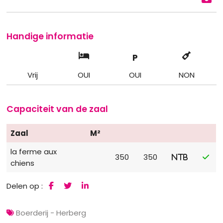
Handige informatie
P
Vrij
OUI
OUI
NON
Capaciteit van de zaal
Zaal
M²
la ferme aux
350
350
NTB
chiens
Delen op :
Boerderij - Herberg