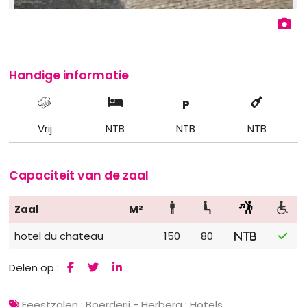
Handige informatie
P
Vrij
NTB
NTB
NTB
Capaciteit van de zaal
Zaal
M²
hotel du chateau
150
80
NTB
Delen op :
Feestzalen
;
Boerderij - Herberg
;
Hotels