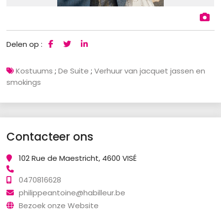
Delen op :
Kostuums
;
De Suite
;
Verhuur van jacquet jassen en
smokings
Contacteer ons
102 Rue de Maestricht, 4600 VISÉ
0470816628
philippeantoine@habilleur.be
Bezoek onze Website