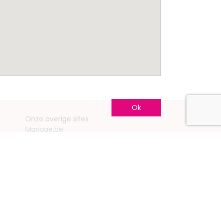
Ok
Onze overige sites
Mariage.be
Mariage.lu
Huwelijk.be
Conseils-Mariage.fr
Conseils-Mariage.ch
Consejos-Boda.es
CeremonyGuide.com