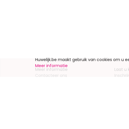
Huwelijk.be maakt gebruik van cookies om u 
Meer informatie
Meer informatie
Laat u
Contacteer ons
Inschrij
Wie zijn wij ?
Advert
Jobs en stages
Partners
Wettelijke vermeldingen