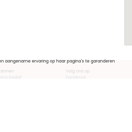
een aangename ervaring op haar pagina's te garanderen
 kennen
Volg ons op
ving bedrijf
Facebook
entieformulieren
Instagram