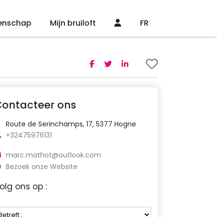
enschap
Mijn bruiloft
FR
Contacteer ons
Route de Serinchamps, 17, 5377 Hogne
+32475976131
marc.mathot@outlook.com
Bezoek onze Website
olg ons op :