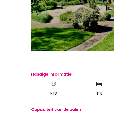
Handige informatie
NTB
NTB
Capaciteit van de zalen