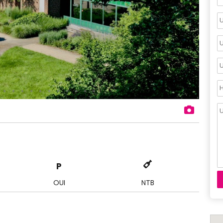
P
OUI
NTB