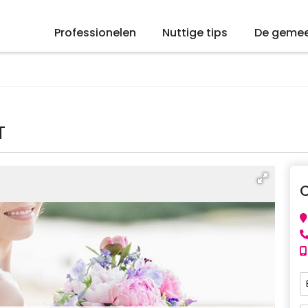
Professionelen
Nuttige tips
De geme
T